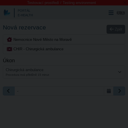
Testovací prostředí / Testing environment
PORTÁL
E-HEALTH
Nová rezervace
Zpět
Nemocnice Nové Město na Moravě
CHIR - Chirurgická ambulance
Úkon
Chirurgická ambulance
Procedura trvá přibližně 15 minut
-